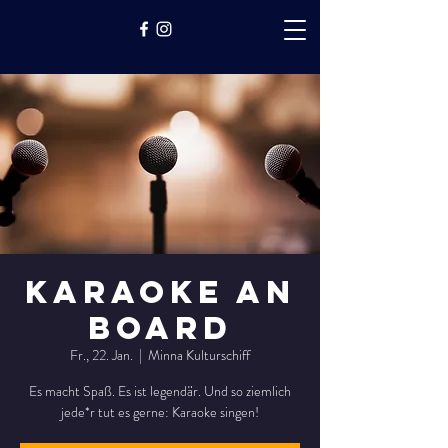
KARAOKE an
Board
Fr., 22. Jan.
  |  
Minna Kulturschiff
Es macht Spaß. Es ist legendär. Und so ziemlich
jede*r tut es gerne: Karaoke singen!