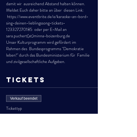
damit wir  ausreichend Abstand halten können. 
Meldet Euch daher bitte an über  diesen Link: 
 https://www.eventbrite.de/e/karaoke-an-bord-
sing-deinen-lieblingssong-tickets-
123327270185  oder per E-Mail an 
sara.puchert(at)minna-boizenburg.de
Unser Kulturprogramm wird gefördert im 
Rahmen des  Bundesprogramms "Demokratie 
leben!" durch das Bundesministerium für  Familie 
und zivilgesellschaftliche Aufgaben.
Tickets
Verkauf beendet
Tickettyp
Eintritt frei
Preis